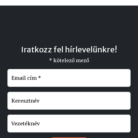
Iratkozz fel hírlevelünkre!
*
kötelező mező
Email cím
*
Keresztnév
Vezetéknév