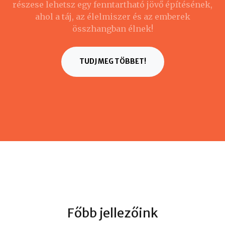
részese lehetsz egy fenntartható jövő építésének,
ahol a táj, az élelmiszer és az emberek
összhangban élnek!
TUDJ MEG TÖBBET!
Főbb jellezőink