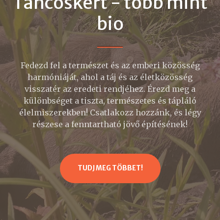
Táncoskert - több mint
bio
Fedezd fel a természet és az emberi közösség
harmóniáját, ahol a táj és az életközösség
visszatér az eredeti rendjéhez. Érezd meg a
különbséget a tiszta, természetes és tápláló
élelmiszerekben! Csatlakozz hozzánk, és légy
részese a fenntartható jövő építésének!
TUDJ MEG TÖBBET!